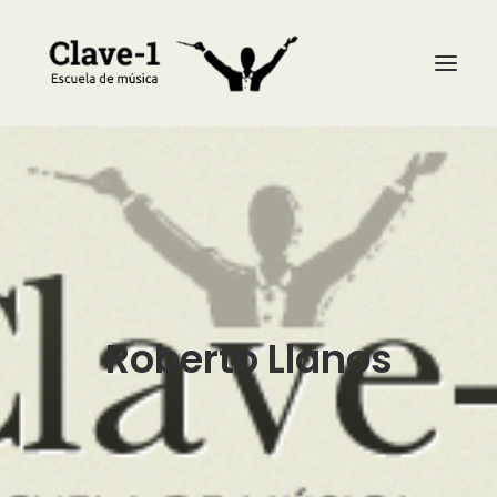
La escuela
Asignaturas
Profesores
Calendario
Roberto Llanos
Noticias
Galería
Contacto