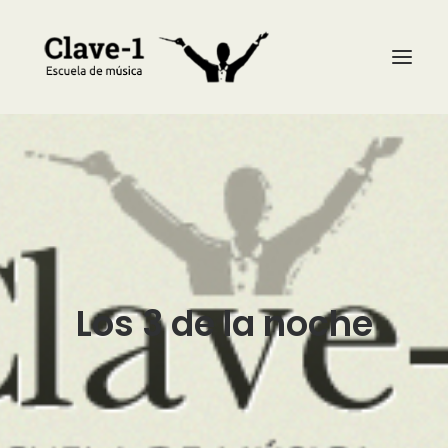
La escuela
Asignaturas
Profesores
Calendario
Los 3 de la noche
Noticias
Galería
Contacto