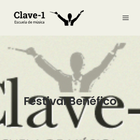
La escuela
Asignaturas
Profesores
Calendario
Festival Benéfico
Noticias
Galería
Contacto