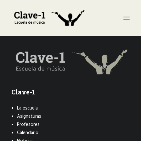
La escuela
Asignaturas
Profesores
Calendario
Clave-1
Noticias
La escuela
Galería
Asignaturas
Contacto
Profesores
Calendario